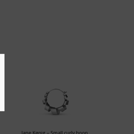
Jane Kønig – Small curly hoop