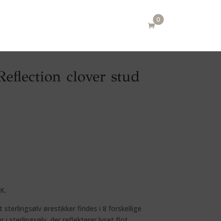
0
eflection clover stud
K.
 sterlingsølv ørestikker findes i 8 forskellige
sterlingsølv, der reflekterer lyset flot