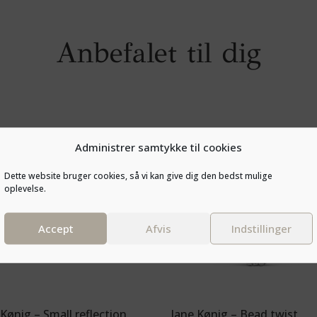
Anbefalet til dig
Administrer samtykke til cookies
Dette website bruger cookies, så vi kan give dig den bedst mulige
oplevelse.
Accept
Afvis
Indstillinger
 Kønig – Small reflection
Jane Kønig – Bead twist