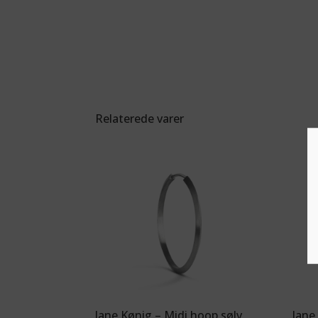
Relaterede varer
Jane Kønig – Midi hoop sølv
Jane