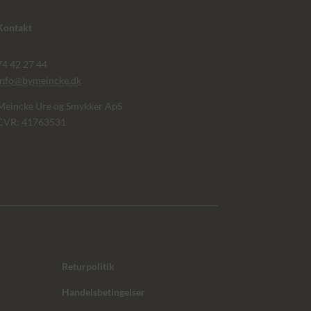
Kontakt
74 42 27 44
info@bymeincke.dk
Meincke Ure og Smykker ApS
CVR: 41763531
Returpolitik
Handelsbetingelser