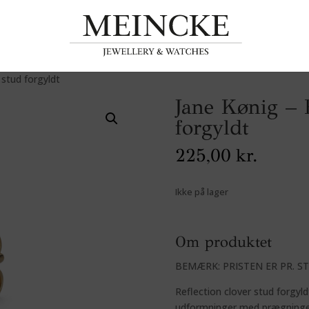
 stud forgyldt
Jane Kønig – R
forgyldt
225,00
kr.
Ikke på lager
Om produktet
BEMÆRK: PRISTEN ER PR. ST
Reflection clover stud forgyldt
udformninger med prægninger i 