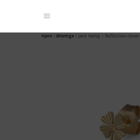
Hjem
/
Øreringe
/ Jane Kønig – Reflection clover