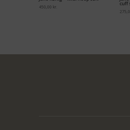
cuff 
450,00
kr.
275,