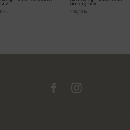
sølv
ørering sølv
00
kr.
200,00
kr.