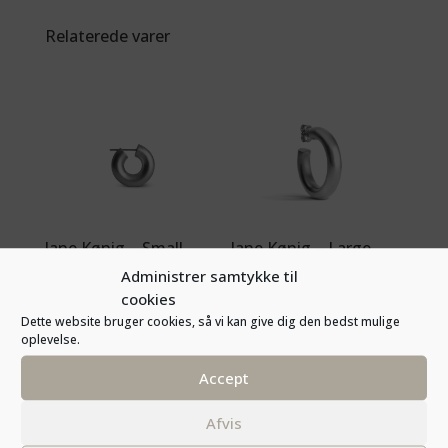
Relaterede varer
Jane Kønig – Small
Jane Kønig – Large
chunky hoop sølv
chunky hoop sølv
Administrer samtykke til
575,00
kr.
575,00
kr.
cookies
Dette website bruger cookies, så vi kan give dig den bedst mulige
oplevelse.
Accept
Afvis