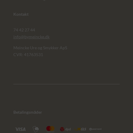
Kontakt
74 42 27 44
info@bymeincke.dk
Meincke Ure og Smykker ApS
CVR: 41763531
Betalingsmåder