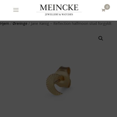
0
Hjem
/
Øreringe
/ Jane Kønig – Reflection halfmoon stud forgyldt