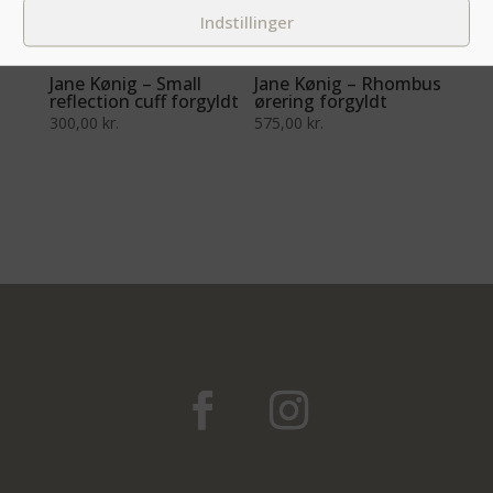
Indstillinger
Jane Kønig – Small
Jane Kønig – Rhombus
reflection cuff forgyldt
ørering forgyldt
300,00
kr.
575,00
kr.