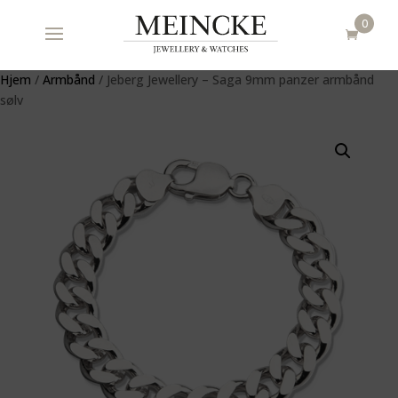
0
Hjem
/
Armbånd
/ Jeberg Jewellery – Saga 9mm panzer armbånd
sølv