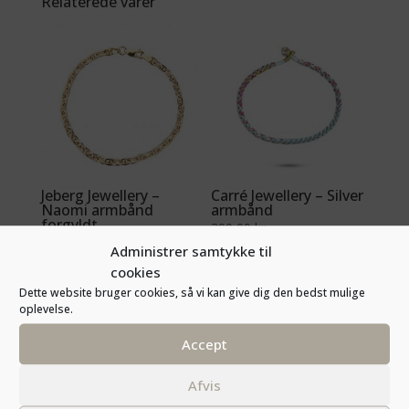
Relaterede varer
Jeberg Jewellery –
Carré Jewellery – Silver
Naomi armbånd
armbånd
forgyldt
390,00
kr.
450,00
kr.
Administrer samtykke til
cookies
Dette website bruger cookies, så vi kan give dig den bedst mulige
oplevelse.
Accept
Afvis