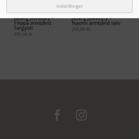
Indstillinger
Jeberg Jewellery –
Jeberg Jewellery –
Filippa armbånd
Naomi armbånd sølv
forgyldt
295,00
kr.
295,00
kr.