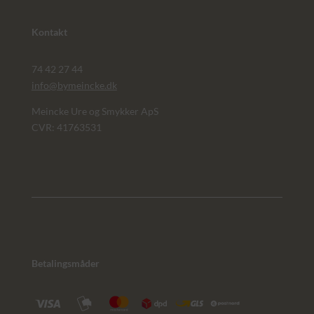
Kontakt
74 42 27 44
info@bymeincke.dk
Meincke Ure og Smykker ApS
CVR: 41763531
Betalingsmåder