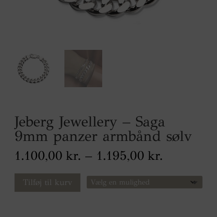
Jeberg Jewellery – Saga
9mm panzer armbånd sølv
Prisinterv
1.100,00
kr.
–
1.195,00
kr.
1.100,00 
til
Tilføj til kurv
1.195,00 
Størrelse