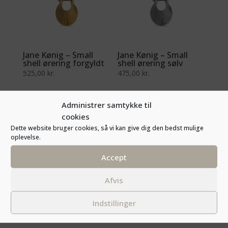
Jane Kønig – Small
Jane Kønig – Small
shell ørering forgyldt
shell ørering sølv
525,00
kr.
475,00
kr.
Administrer samtykke til
cookies
Dette website bruger cookies, så vi kan give dig den bedst mulige
oplevelse.
Accept
Afvis
Jane Kønig – Midi
Jane Kønig – Small
Indstillinger
hoop sølv
curly hoop sølv
450,00
kr.
525,00
kr.