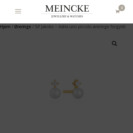
0
Hjem
/
Øreringe
/ Sif Jakobs – Adria uno piccolo øreringe forgyldt