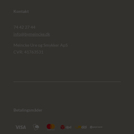
Kontakt
74 42 27 44
info@bymeincke.dk
Meincke Ure og Smykker ApS
CVR: 41763531
Betalingsmåder