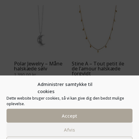
Polar Jewelry – Måne
Stine A – Tout petit ile
halskæde sølv
de l’amour halskæde
forgyldt
1.390,00
kr.
775,00
kr.
Administrer samtykke til
cookies
Dette website bruger cookies, så vi kan give dig den bedst mulige
oplevelse.
Accept
Afvis