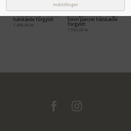
Indstillinger
Polar Jewelry – Måne
Jeberg Jewellery – Saga
halskæde forgyldt
5mm panzer halskæde
forgyldt
1.490,00
kr.
1.595,00
kr.