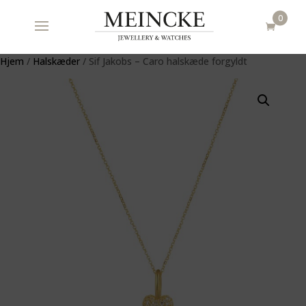
0
Hjem
/
Halskæder
/ Sif Jakobs – Caro halskæde forgyldt