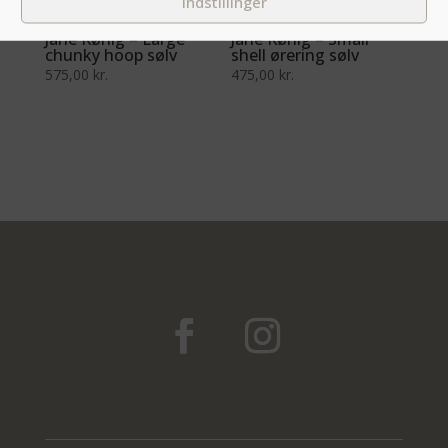
Indstillinger
Jane Kønig – Large
Jane Kønig – Small
chunky hoop sølv
shell ørering sølv
575,00
kr.
475,00
kr.