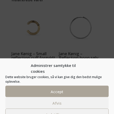
Jane Kønig – Small
Jane Kønig –
reflection cuff forgyldt
Reflection hoop sølv
300,00
kr.
400,00
kr.
Administrer samtykke til
cookies
Dette website bruger cookies, så vi kan give dig den bedst mulige
oplevelse.
Accept
Afvis