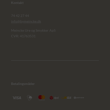
Kontakt
74 42 27 44
info@bymeincke.dk
Meincke Ure og Smykker ApS
CVR: 41763531
Betalingsmåder