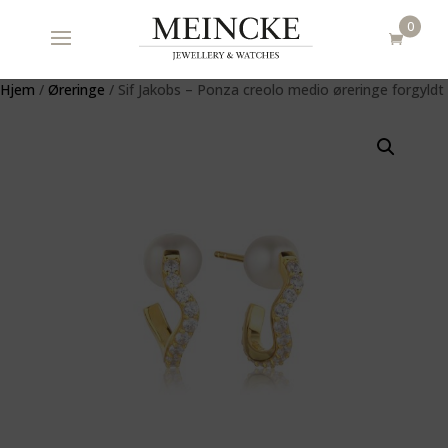
0
Hjem
/
Øreringe
/ Sif Jakobs – Ponza creolo medio øreringe forgyldt