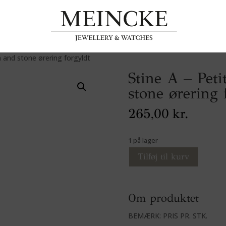
 and stone ørering forgyldt
Stine A – Pet
stone ørering 
265,00
kr.
1 på lager
Tilføj til kurv
Om produktet
BEMÆRK: PRIS PR. STK.