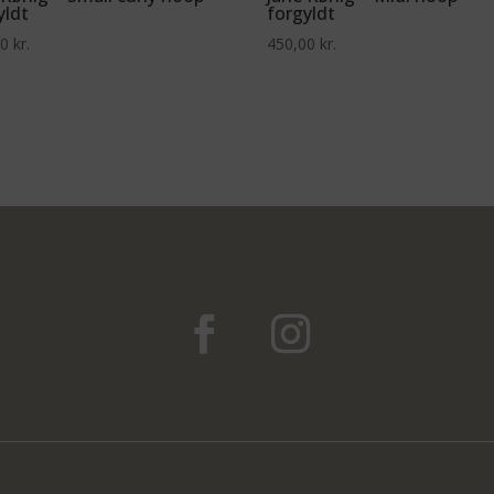
yldt
forgyldt
00
kr.
450,00
kr.