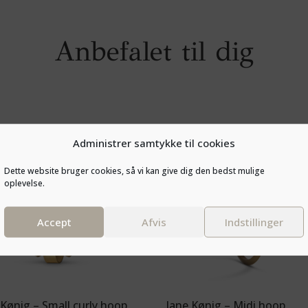
Anbefalet til dig
Administrer samtykke til cookies
Dette website bruger cookies, så vi kan give dig den bedst mulige
oplevelse.
Accept
Afvis
Indstillinger
 Kønig – Small curly hoop
Jane Kønig – Midi hoop