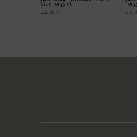
stud forgyldt
forg
225,00
kr.
575,