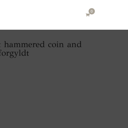
0
it hammered coin and
forgyldt