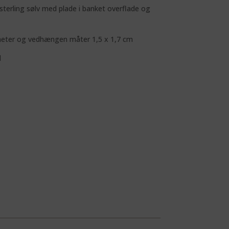
t sterling sølv med plade i banket overflade og
meter og vedhængen måter 1,5 x 1,7 cm
l