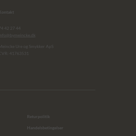
Kontakt
74 42 27 44
info@bymeincke.dk
Meincke Ure og Smykker ApS
CVR: 41763531
Returpolitik
Handelsbetingelser