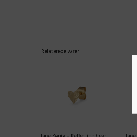
Relaterede varer
Jane Kønig – Reflection heart
Jane