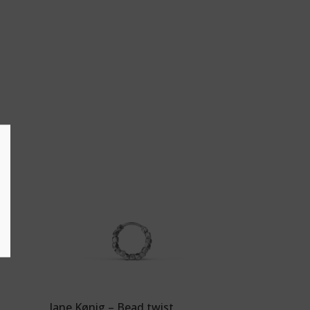
Jane Kønig – Bead twist